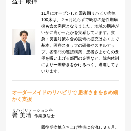
益子 康揮
11月にオープンした回復期リハビリ病棟
100床は、２ヵ月足らずで既存の急性期病
棟も含め満床となりました。地域の期待が
いかに高かったかを実感しています。救
急・災害対策を含め設備の拡充はあくまで
基本。医療スタッフの研修やスキルアッ
プ、各部門の連携構築、患者さまからの要
望を吸い上げる部門の充実など、院内体制
により一層磨きをかけるべく、邁進してま
いります。
オーダーメイドのリハビリで 患者さまをきめ細
かく支援
リハビリテーション科
臂 美晴
作業療法士
回復期病棟立ち上げ準備に合流し３ヵ月。