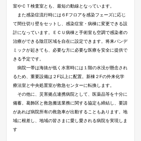
室やＣＴ検査室とも、最短の動線となっています。
また感染症流行時には６Fフロアを感染フェーズに応じ
て間仕切り壁をセットし、感染症室・病棟に変更できる設
計になっています。ＥＣＵ病棟と手術室も空調で感染者の
治療ができる陰圧区域を自在に設定できます。将来パンデ
ミックが起きても、必要な方に必要な医療を安全に提供で
きる予定です。
病院一帯は海抜が低く水害時には１階の水没が懸念され
るため、重要設備は２F以上に配置。新棟２Fの外来化学
療法室と中央処置室が救急センターに転換します。
その他に、災害拠点連携病院として、医薬品等を十分に
備蓄。葛飾区と救急搬送業務に関する協定も締結し、要請
があれば病院所有の救急車が出動することもあります。地
域に根差し、地域の皆さまに愛し愛される病院を実現しま
す