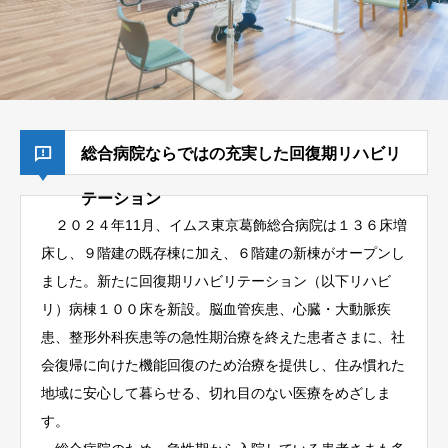
総合病院ならではの充実した回復期リハビリ
テーション
２０２４年11月、イムス東京葛飾総合病院は１３６床増
床し、９階建の既存棟に加え、６階建の新棟がオープンし
ました。新たに回復期リハビリテーション（以下リハビ
リ）病棟１００床を新設。脳血管疾患、心臓・大動脈疾
患、整形外科疾患等の急性期治療を終えた患者さまに、社
会復帰に向けた機能回復のため治療を提供し、住み慣れた
地域に安心して暮らせる、切れ目のない医療をめざしま
す。