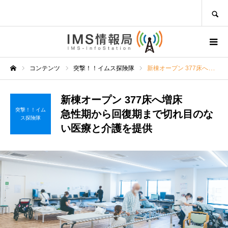
SEARCH
コンテンツ
突撃！！イムス探険隊
新棟オープン 377床へ増床急性期から回復期まで切れ目のない医療と介護を提供
ホーム
新棟オープン 377床へ増床
突撃！！イム
急性期から回復期まで切れ目のな
ス探険隊
い医療と介護を提供