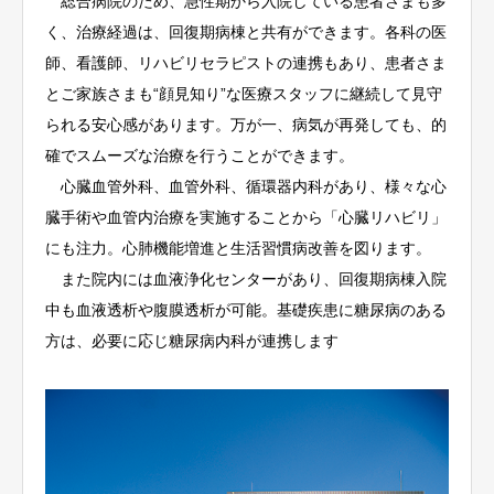
総合病院のため、急性期から入院している患者さまも多
く、治療経過は、回復期病棟と共有ができます。各科の医
師、看護師、リハビリセラピストの連携もあり、患者さま
とご家族さまも“顔見知り”な医療スタッフに継続して見守
られる安心感があります。万が一、病気が再発しても、的
確でスムーズな治療を行うことができます。
心臓血管外科、血管外科、循環器内科があり、様々な心
臓手術や血管内治療を実施することから「心臓リハビリ」
にも注力。心肺機能増進と生活習慣病改善を図ります。
また院内には血液浄化センターがあり、回復期病棟入院
中も血液透析や腹膜透析が可能。基礎疾患に糖尿病のある
方は、必要に応じ糖尿病内科が連携します