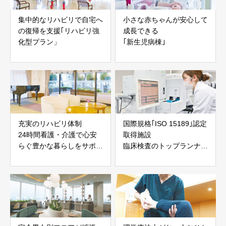
集中的なリハビリで自宅へ
小さな赤ちゃんが安心して
の復帰を支援｢リハビリ強
成長できる
化型プラン」
｢新生児病棟｣
充実のリハビリ体制
国際規格｢ISO 15189｣認定
24時間看護・介護で心安
取得施設
らぐ豊かな暮らしをサポー
臨床検査のトップランナー
ト
として専門知識と技術を研
鑽