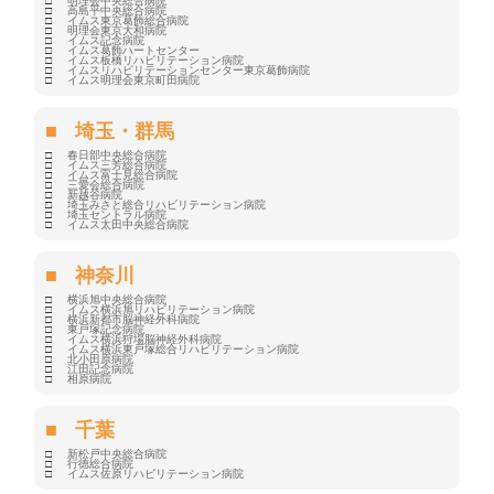
明理会中央総合病院
高島平中央総合病院
イムス東京葛飾総合病院
明理会東京大和病院
イムス記念病院
イムス葛飾ハートセンター
イムス板橋リハビリテーション病院
イムスリハビリテーションセンター東京葛飾病院
イムス明理会東京町田病院
埼玉・群馬
春日部中央総合病院
イムス三芳総合病院
イムス富士見総合病院
三愛会総合病院
新越谷病院
埼玉みさと総合リハビリテーション病院
埼玉セントラル病院
イムス太田中央総合病院
神奈川
横浜旭中央総合病院
イムス横浜旭リハビリテーション病院
横浜新都市脳神経外科病院
東戸塚記念病院
イムス横浜狩場脳神経外科病院
イムス横浜東戸塚総合リハビリテーション病院
北小田原病院
江田記念病院
相原病院
千葉
新松戸中央総合病院
行徳総合病院
イムス佐原リハビリテーション病院