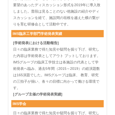
要望のあったディスカッション形式を2019年に導入致
しました。普段は見ることのない他施設の紹介やディ
スカッションを経て、施設間の垣根を越えた横の繋が
りを育む研修会として活動中です。
IMS臨床工学部門学術発表実績
[学術発表における活動報告]
日々の臨床業務で得た知見や疑問を掘り下げ、研究し
た内容は学術発表としてアウト プットしております。
IMSグループの臨床工学技士は各施設の代表として学
術発表へ臨み、過去5年間（2015～2019）の総演題数
は165演題でした。IMSグループは臨床、 教育、研究
の三拍子が揃い、各々の目標に向かって働ける環境で
す。
[グループ主催の学術発表実績]
IMS学会
日々の臨床業務で得た知見や疑問を掘り下げ、研究し