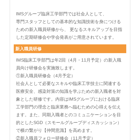
IMSグループ臨床工学部門では社会人として、
専門スタッフとしての基本的な知識技術を身につける
ための新入職員研修から、 更なるスキルアップを目指
した定期研修会や学会発表がご用意されています。
新入職員研修
IMS臨床工学部門は年2回（4月・11月予定）の新入職
員向け研修会を実施致します。
①新入職員研修会（4月予定）
社会人として必要なスキルや臨床工学技士に関連する
医療安全、感染対策の知識を学ぶための新入職者を対
象とした研修です。内容はIMSグループにおける臨床
工学部門の理念と臨床業務へ臨むための心得えを伝え
ます。また、同期入職者とのコミュニケーションを目
的としたSGD（スモールグループディスカッション）
で横の繋がり【仲間意識】を高めます。
②新入職員フォロー研修会（11月予定）