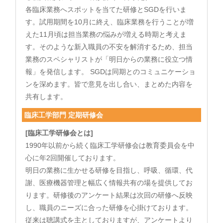
各臨床業務へスポットを当てた研修とSGDを行いま
す。試用期間を10月に終え、臨床業務を行うことが増
えた11月頃は担当業務の悩みが増える時期と考えま
す。そのような新入職員の不安を解消するため、担当
業務のスペシャリストが「明日からの業務に役立つ情
報」を発信します。 SGDは同期とのコミュニケーショ
ンを深めます。皆で意見を出し合い、まとめた内容を
共有します。
臨床工学部門 定期研修会
[臨床工学研修会とは]
1990年以前から続く臨床工学研修会は教育委員会を中
心に年2回開催しております。
明日の業務に生かせる研修を目指し、呼吸、循環、代
謝、医療機器管理と幅広く情報共有の場を提供してお
ります。研修後のアンケート結果は次回の研修へ反映
し、職員のニーズに合った研修を心掛けております。
従来は聴講式を主としておりますが、アンケートより