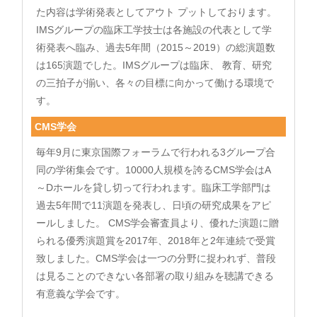
た内容は学術発表としてアウト プットしております。
IMSグループの臨床工学技士は各施設の代表として学
術発表へ臨み、過去5年間（2015～2019）の総演題数
は165演題でした。IMSグループは臨床、 教育、研究
の三拍子が揃い、各々の目標に向かって働ける環境で
す。
CMS学会
毎年9月に東京国際フォーラムで行われる3グループ合
同の学術集会です。10000人規模を誇るCMS学会はA
～Dホールを貸し切って行われます。臨床工学部門は
過去5年間で11演題を発表し、日頃の研究成果をアピ
ールしました。 CMS学会審査員より、優れた演題に贈
られる優秀演題賞を2017年、2018年と2年連続で受賞
致しました。CMS学会は一つの分野に捉われず、普段
は見ることのできない各部署の取り組みを聴講できる
有意義な学会です。