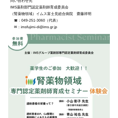
問い合わせ先
IMS薬剤部門認定薬剤師育成委員会
（腎薬物領域）イムス富士見総合病院 齋藤祥明
☎：049‐251‐3060（代表）
✉：imsfujimi-di@ims.gr.jp