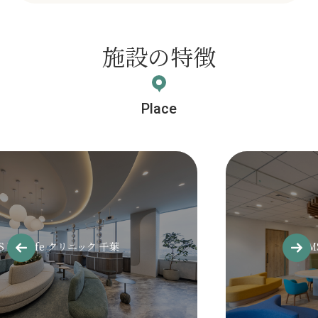
施設の特徴
Place
S Me-Life クリニック 千葉
IM