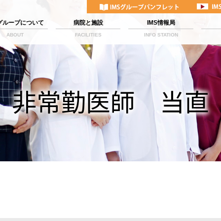
Sグループについて
病院と施設
IMS情報局
ABOUT
FACILITIES
INFO STATION
非常勤医師 当直