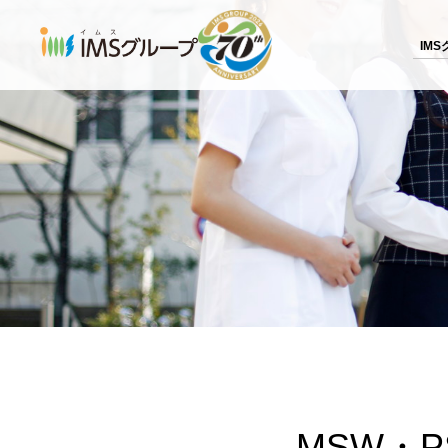
IM
MSW・