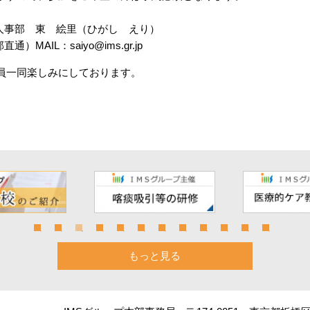
 人事部 東 絵里（ひがし えり）
事部直通）MAIL：
saiyo@ims.gr.jp
員一同楽しみにしております。
もっと見る