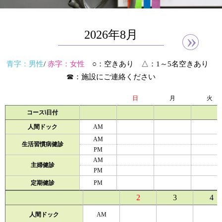
2026年8月
»
青字：男性
/
赤字：女性
○：空きあり △：1～5名空きあり
☎：施設にご連絡ください
日
月
火
コース
\
日付
人間ドック
AM
AM
生活習慣病健診
PM
AM
主婦健診
PM
定期健診
PM
2
3
4
人間ドック
AM