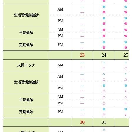
―
☎
☎
―
☎
☎
AM
―
☎
☎
生活習慣病健診
―
☎
☎
PM
―
☎
☎
AM
―
☎
☎
主婦健診
PM
―
☎
☎
―
☎
☎
定期健診
PM
―
☎
☎
23
24
25
―
○
○
人間ドック
AM
―
△
△
―
○
○
AM
―
△
△
生活習慣病健診
―
☎
☎
PM
―
△
○
AM
―
△
△
主婦健診
PM
―
△
○
―
☎
☎
定期健診
PM
―
△
○
30
31
―
○