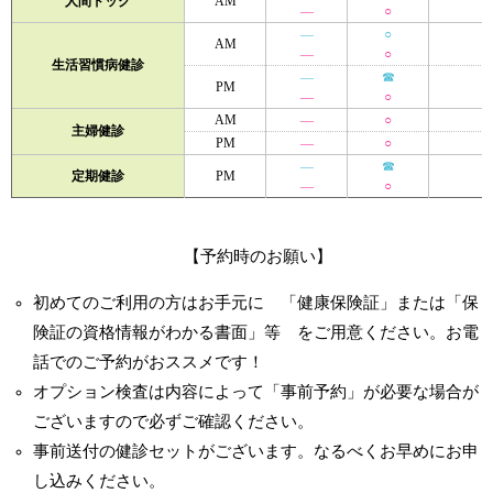
人間ドック
AM
―
○
―
○
AM
―
○
生活習慣病健診
―
☎
PM
―
○
AM
―
○
主婦健診
PM
―
○
―
☎
定期健診
PM
―
○
【予約時のお願い】
初めてのご利用の方はお手元に 「健康保険証」または「保
険証の資格情報がわかる書面」等 をご用意ください。お電
話でのご予約がおススメです！
オプション検査は内容によって「事前予約」が必要な場合が
ございますので必ずご確認ください。
事前送付の健診セットがございます。なるべくお早めにお申
し込みください。