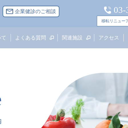
03-
企業健診のご相談
移転リニュー
いて
よくある質問
関連施設
アクセス
e
内