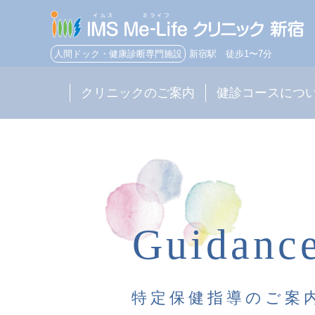
人間ドック・健康診断専門施設
新宿駅 徒歩1〜7分
クリニックのご案内
健診コースにつ
Guidanc
特定保健指導のご案