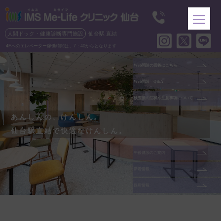
人間ドック・健康診断専門施設
仙台駅 直結
4Fへのエレベーター稼働時間は、7：40からとなります
Web問診の回答はこちら
Web問診 Q＆A
検査後の症状や注意事項について
あんしんの、けんしん。
仙台駅直結で快適なけんしん。
午後健診のご案内
新着情報
採用情報