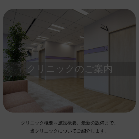
詳しくはこちら
26.03.09
公開講座「公認心理師が伝える部下のメンタルケアのコツ」
開催のお知らせ
26.01.30
公開講座「協会けんぽご加入の事業所様向け～新・健診制度
説明会～」開催のお知らせ
クリニックのご案内
詳しくはこちら
26.01.29
2026年度健診ご予約開始のお知らせ
25.12.01
「み・らいふvol.11」を発行いたしました。
詳しくはこちら
クリニック概要～施設概要、最新の設備まで、
当クリニックについてご紹介します。