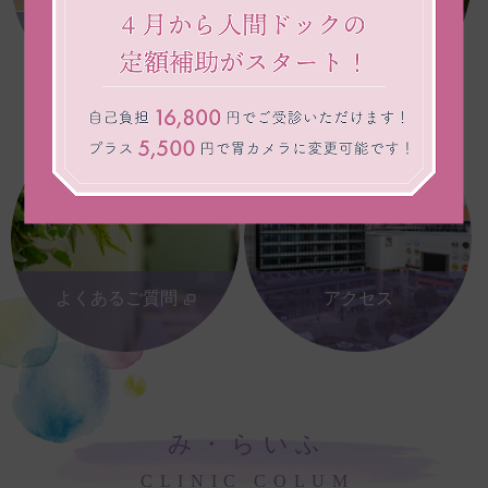
健診後の
健診結果の見方
L
フォローアップ
よくあるご質問
アクセス
L
み・らいふ
CLINIC COLUM