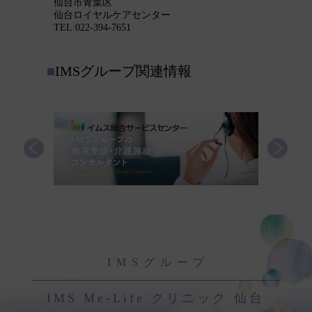
仙台市青葉区
仙台市青
仙台ロイヤルケアセンター
仙台青葉
TEL:022-394-7651
TEL:022-
■
IMSグループ関連情報
IMSグループ
IMS Me-Life クリニック 仙台