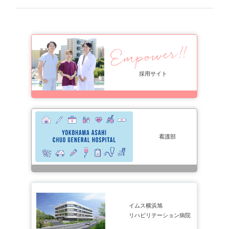
研究情報の公開（オプトアウト）
各種検査
採用サイト
生理学検査
放射線検査
看護部
各種受付時間
後発医薬品およびバイオ後続品の使用促進について
イムス横浜旭
リハビリテーション病院