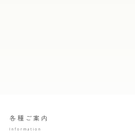
放射線科
消化器外科
皮膚科
外来腫瘍化学療法診療料について
検査科
健康診断・人間ドック
リハビリテーションセンター
乳腺外科
泌尿器科
一般健診(雇用時･定期)
臨床工学科
肛門外科(肛門疾患・排便機能外来)
眼科
横浜市民健診･がん検診
栄養科
特定健診・特定保健指導
医療福祉相談室
整形外科
耳鼻咽喉科
人間ドック
当院の取り組み
形成外科・美容外科
脳ドック
リハビリテーション科
市民公開講座
肺がんドック
脳神経外科
放射線科
各種ご案内
糖尿病セルフケア教室
乳がんドック
Information
病院広報誌「あさひだより」
心臓血管外科
麻酔科