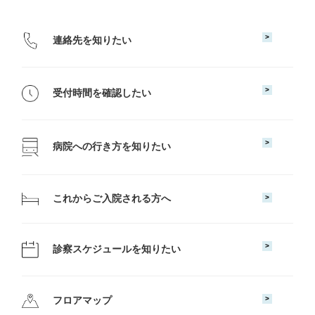
医療費や福祉制度のご相談
連絡先を知りたい
呼吸器外科
小児科
診断書・証明書について
受付時間を確認したい
外来担当表
病院への行き方を知りたい
一般名処方について
これからご入院される方へ
休診・代診情報
診察スケジュールを知りたい
診療情報提供（カルテ開示）
よくあるご質問
フロアマップ