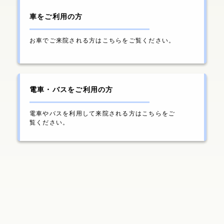
業務上・通勤途上の傷病でおかかりの患者さまへ
肝臓専門外来
車をご利用の方
消化器内科
病院について
フロアマップ
市民公開講座
糖尿病セルフケア教室
病院広報誌「あさひだより」
概要・沿革・施設認定
お車でご来院される方はこちらをご覧ください。
入院のご案内
アレルギー・リウマチ膠原病・感染症内科
循環器内科
地域医療連携室
薬事委員会からのお知らせ
理念・基本方針・職員の倫理・権利とお願い
入院・退院のお手続き
脳神経内科
臨床指標
不整脈専門外来からのお知らせ
院外処方箋疑義簡素化プロトコール
電車・バスをご利用の方
入院中の過ごし方
個人情報保護方針
電車やバスを利用して来院される方はこちらをご
腎臓内科・血液浄化療法センター
覧ください。
栄養ケア・ステーション
残薬調整情報提供書
ご面会について
倫理委員会
がん化学療法に関して
施設・設備
糖尿病内分泌内科
部署案内
個室のご案内
外来担当表
看護部
アレルギー・リウマチ膠原病・感染症内科
Wi-Fiサービスのご案内（PDF）
薬剤部
入院案内パンフレット（PDF）
婦人科