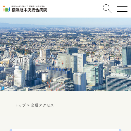
交通アクセス
受診される方へ
保険外併用療養費について
肛門外科
内視鏡センター
救急センター
腎臓内科・血液浄化療法センター
リハビリテーションセンター
一般内科
トップ
>
交通アクセス
交通事故でおかかりの患者さまへ
消化器センター
ヘルニア外来
呼吸器内科
ご挨拶
病院情報一覧