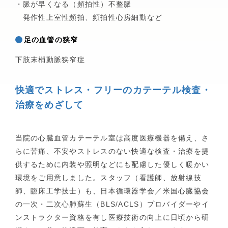
・脈が早くなる（頻拍性）不整脈
医療費や福祉制度のご相談
発作性上室性頻拍、頻拍性心房細動など
呼吸器外科
小児科
足の血管の狭窄
診断書・証明書について
下肢末梢動脈狭窄症
外来担当表
快適でストレス・フリーのカテーテル検査・
治療をめざして
一般名処方について
当院の心臓血管カテーテル室は高度医療機器を備え、さ
らに苦痛、不安やストレスのない快適な検査・治療を提
休診・代診情報
供するために内装や照明などにも配慮した優しく暖かい
環境をご用意しました。スタッフ（看護師、放射線技
診療情報提供（カルテ開示）
師、臨床工学技士）も、日本循環器学会／米国心臓協会
の一次・二次心肺蘇生（BLS/ACLS）プロバイダーやイ
よくあるご質問
ンストラクター資格を有し医療技術の向上に日頃から研