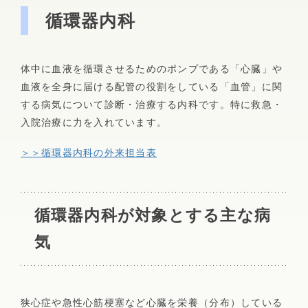
循環器内科
業務上・通勤途上の傷病でおかかりの患者さまへ
肝臓専門外来
消化器内科
病院について
フロアマップ
市民公開講座
糖尿病セルフケア教室
病院広報誌「あさひだより」
概要・沿革・施設認定
入院のご案内
アレルギー・リウマチ膠原病・感染症内科
体中に血液を循環させるためのポンプである「心臓」や
循環器内科
地域医療連携室
薬事委員会からのお知らせ
血液を全身に届ける配管の役割をしている「血管」に関
理念・基本方針・職員の倫理・権利とお願い
する病気について診断・治療する内科です。特に救急・
入院・退院のお手続き
脳神経内科
臨床指標
入院治療に力を入れています。
不整脈専門外来からのお知らせ
院外処方箋疑義簡素化プロトコール
入院中の過ごし方
個人情報保護方針
＞＞循環器内科の外来担当表
腎臓内科・血液浄化療法センター
栄養ケア・ステーション
残薬調整情報提供書
ご面会について
倫理委員会
がん化学療法に関して
施設・設備
糖尿病内分泌内科
循環器内科が対象とする主な病
部署案内
個室のご案内
気
外来担当表
看護部
アレルギー・リウマチ膠原病・感染症内科
Wi-Fiサービスのご案内（PDF）
薬剤部
入院案内パンフレット（PDF）
狭心症や急性心筋梗塞など心臓を栄養（分布）している
婦人科