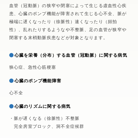
放射線科
血管（冠動脈）の狭窄や閉塞によって生じる虚血性心疾
消化器外科
皮膚科
外来腫瘍化学療法診療料について
患、心臓のポンプ機能が障害されて生じる心不全、脈が
検査科
極端に遅くなったり（徐脈性）速くなったり（頻拍
健康診断・人間ドック
リハビリテーションセンター
性）、乱れたりするようなや不整脈、足の血管が狭窄や
乳腺外科
泌尿器科
閉塞する末梢動脈疾患などが対象となります。
一般健診(雇用時･定期)
臨床工学科
肛門外科(肛門疾患・排便機能外来)
眼科
横浜市民健診･がん検診
心臓を栄養（分布）する血管（冠動脈）に関する病気
栄養科
狭心症、急性心筋梗塞
特定健診・特定保健指導
医療福祉相談室
整形外科
耳鼻咽喉科
心臓のポンプ機能障害
人間ドック
心不全
当院の取り組み
形成外科・美容外科
脳ドック
リハビリテーション科
心臓のリズムに関する病気
市民公開講座
肺がんドック
脳神経外科
放射線科
・脈が遅くなる（徐脈性）不整脈
糖尿病セルフケア教室
乳がんドック
完全房室ブロック、洞不全症候群
病院広報誌「あさひだより」
心臓血管外科
麻酔科