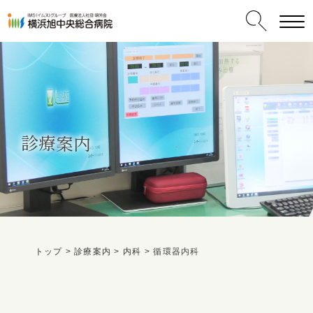
診療案内
受診される方へ
保険外併用療養費について
肛門外科
内視鏡センター
救急センター
腎臓内科・血液浄化療法センター
リハビリテーションセンター
一般内科
トップ
>
診療案内
>
内科
>
循環器内科
交通事故でおかかりの患者さまへ
消化器センター
ヘルニア外来
呼吸器内科
ご挨拶
病院情報一覧