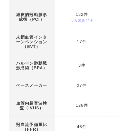
132件
経皮的冠動脈形
成術（PCI）
うち緊急77件
う
末梢血管インタ
17件
ーンベンション
（EVT）
バルーン肺動脈
3件
形成術（BPA）
ペースメーカー
27件
血管内超音波検
126件
査（IVUS）
冠血流予備量比
46件
（FFR）