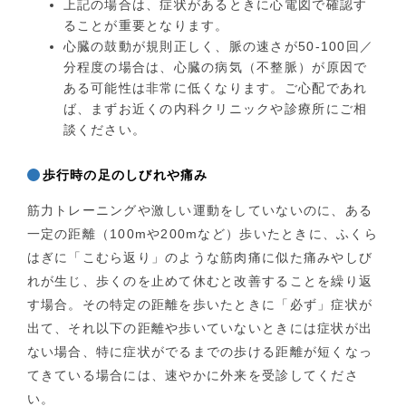
上記の場合は、症状があるときに心電図で確認す
ることが重要となります。
心臓の鼓動が規則正しく、脈の速さが50-100回／
分程度の場合は、心臓の病気（不整脈）が原因で
ある可能性は非常に低くなります。ご心配であれ
ば、まずお近くの内科クリニックや診療所にご相
談ください。
歩行時の足のしびれや痛み
筋力トレーニングや激しい運動をしていないのに、ある
一定の距離（100mや200mなど）歩いたときに、ふくら
はぎに「こむら返り」のような筋肉痛に似た痛みやしび
れが生じ、歩くのを止めて休むと改善することを繰り返
す場合。その特定の距離を歩いたときに「必ず」症状が
出て、それ以下の距離や歩いていないときには症状が出
ない場合、特に症状がでるまでの歩ける距離が短くなっ
てきている場合には、速やかに外来を受診してくださ
い。