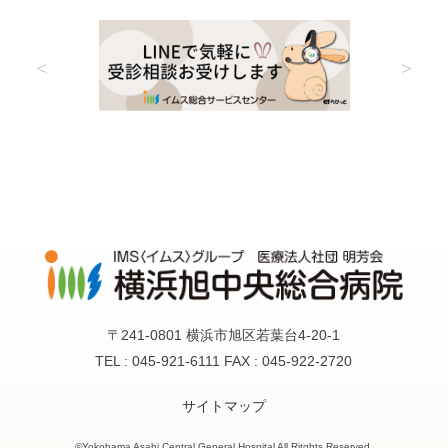
〒241-0801 横浜市旭区若葉台4-20-1
TEL : 045-921-6111 FAX : 045-922-2720
サイトマップ
©Yokohama Asahi Central General Hospital All Ritghts Reserved.