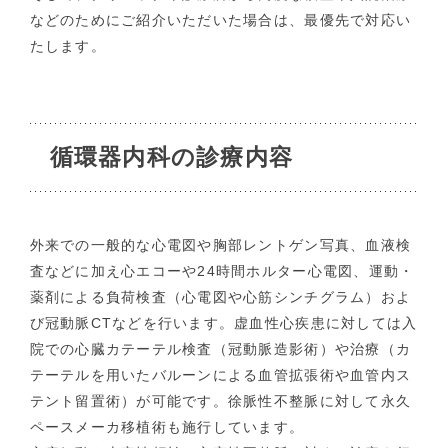
などのためにご紹介いただいた場合は、最優先で対応い
たします。
循環器内科の診療内容
外来での一般的な心電図や胸部レントゲン写真、血液検
査などに加え心エコーや24時間ホルター心電図、運動・
薬剤による負荷検査（心電図や心筋シンチグラム）およ
び冠動脈CTなどを行います。虚血性心疾患に対しては入
院での心臓カテーテル検査（冠動脈造影術）や治療（カ
テーテルを用いたバルーンによる血管拡張術や血管内ス
テント留置術）が可能です。徐脈性不整脈に対して永久
ペースメーカ移植術も施行しています。