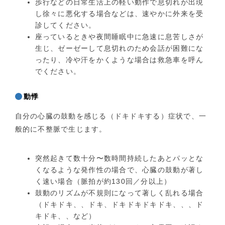
歩行などの日常生活上の軽い動作で息切れが出現
し徐々に悪化する場合などは、速やかに外来を受
診してください。
座っているときや夜間睡眠中に急速に息苦しさが
生じ、ゼーゼーして息切れのため会話が困難にな
ったり、冷や汗をかくような場合は救急車を呼ん
でください。
動悸
自分の心臓の鼓動を感じる（ドキドキする）症状で、一
般的に不整脈で生じます。
突然起きて数十分〜数時間持続したあとパッとな
くなるような発作性の場合で、心臓の鼓動が著し
く速い場合（脈拍が約130回／分以上）
鼓動のリズムが不規則になって著しく乱れる場合
（ドキドキ、、ドキ、ドキドキドキドキ、、、ド
キドキ、、など）