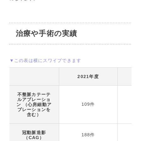
治療や手術の実績
▼この表は横にスワイプできます
2021年度
2
不整脈カテーテ
ルアブレーショ
109件
ン （心房細動ア
ブレーションを
含む）
冠動脈造影
188件
（CAG）