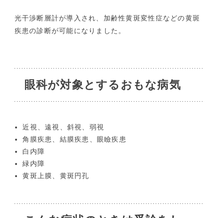
研究情報の公開（オプトアウト）
光干渉断層計が導入され、加齢性黄斑変性症などの黄斑
疾患の診断が可能になりました。
各種検査
生理学検査
眼科が対象とするおもな病気
放射線検査
近視、遠視、斜視、弱視
各種受付時間
角膜疾患、結膜疾患、眼瞼疾患
白内障
緑内障
後発医薬品およびバイオ後続品の使用促進について
黄斑上膜、黄斑円孔