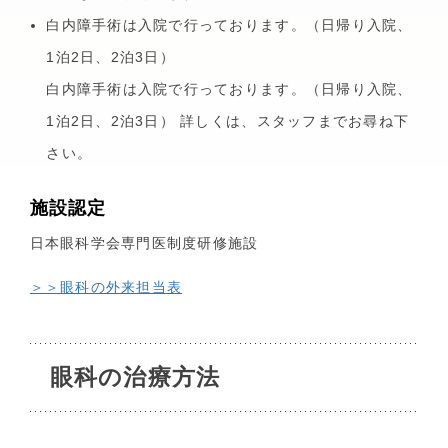
白内障手術は入院で行っております。（日帰り入院、
医療費や福祉制度のご相談
1泊2日、2泊3日）
呼吸器外科
小児科
白内障手術は入院で行っております。（日帰り入院、
診断書・証明書について
1泊2日、2泊3日） 詳しくは、スタッフまでお尋ね下
さい。
外来担当表
施設認定
一般名処方について
日本眼科学会専門医制度研修施設
＞＞眼科の外来担当表
休診・代診情報
診療情報提供（カルテ開示）
眼科の治療方法
よくあるご質問