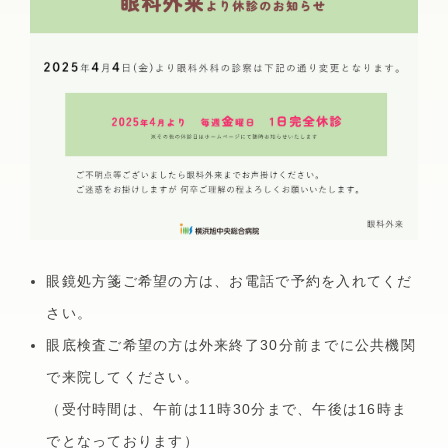
放射線科
消化器外科
皮膚科
外来腫瘍化学療法診療料について
検査科
健康診断・人間ドック
リハビリテーションセンター
乳腺外科
泌尿器科
一般健診(雇用時･定期)
臨床工学科
肛門外科(肛門疾患・排便機能外来)
眼科
横浜市民健診･がん検診
栄養科
特定健診・特定保健指導
医療福祉相談室
整形外科
耳鼻咽喉科
人間ドック
眼鏡処方箋ご希望の方は、お電話で予約を入れてくだ
当院の取り組み
形成外科・美容外科
脳ドック
リハビリテーション科
さい。
眼底検査ご希望の方は外来終了30分前までに公共機関
市民公開講座
肺がんドック
で来院してください。
脳神経外科
放射線科
糖尿病セルフケア教室
乳がんドック
（受付時間は、午前は11時30分まで、午後は16時ま
でとなっております）
病院広報誌「あさひだより」
心臓血管外科
麻酔科