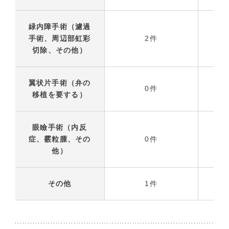
緑内障手術（濾過
手術、周辺部虹彩
2件
切除、その他）
翼状片手術（弁の
0件
移植を要する）
眼瞼手術（内反
症、霰粒腫、その
0件
他）
その他
1件