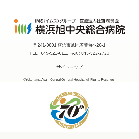
〒241-0801 横浜市旭区若葉台4-20-1
TEL : 045-921-6111 FAX : 045-922-2720
サイトマップ
©Yokohama Asahi Central General Hospital All Ritghts Reserved.