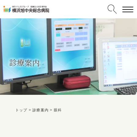
診療案内
受診される方へ
保険外併用療養費について
肛門外科
内視鏡センター
救急センター
腎臓内科・血液浄化療法センター
リハビリテーションセンター
一般内科
トップ
>
診療案内
>
眼科
交通事故でおかかりの患者さまへ
消化器センター
ヘルニア外来
呼吸器内科
ご挨拶
病院情報一覧