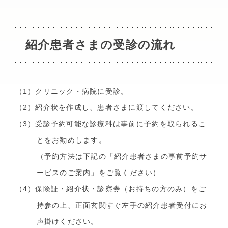
医療費や福祉制度のご相談
呼吸器外科
小児科
紹介患者さまの受診の流れ
診断書・証明書について
外来担当表
（1）クリニック・病院に受診。
（2）紹介状を作成し、患者さまに渡してください。
一般名処方について
（3）受診予約可能な診療科は事前に予約を取られるこ
とをお勧めします。
休診・代診情報
（予約方法は下記の「紹介患者さまの事前予約サ
ービスのご案内」をご覧ください）
（4）保険証・紹介状・診察券（お持ちの方のみ）をご
診療情報提供（カルテ開示）
持参の上、正面玄関すぐ左手の紹介患者受付にお
よくあるご質問
声掛けください。