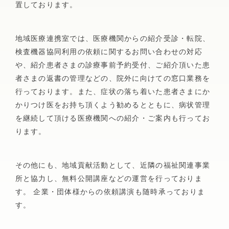
放射線科
置しております。
消化器外科
皮膚科
外来腫瘍化学療法診療料について
検査科
地域医療連携室では、医療機関からの紹介受診・転院、
健康診断・人間ドック
リハビリテーションセンター
検査機器協同利用の依頼に関するお問い合わせの対応
乳腺外科
泌尿器科
や、紹介患者さまの診療事前予約受付、ご紹介頂いた患
一般健診(雇用時･定期)
臨床工学科
者さまの返書の管理などの、院外に向けての窓口業務を
肛門外科(肛門疾患・排便機能外来)
眼科
横浜市民健診･がん検診
行っております。また、症状の落ち着いた患者さまにか
栄養科
かりつけ医をお持ち頂くよう勧めるとともに、病状管理
特定健診・特定保健指導
医療福祉相談室
を継続して頂ける医療機関への紹介・ご案内も行ってお
整形外科
耳鼻咽喉科
ります。
人間ドック
当院の取り組み
形成外科・美容外科
脳ドック
リハビリテーション科
その他にも、地域貢献活動として、近隣の福祉関連事業
所と協力し、無料公開講座などの運営を行っておりま
市民公開講座
肺がんドック
す。 企業・団体様からの依頼講演も随時承っておりま
脳神経外科
放射線科
糖尿病セルフケア教室
乳がんドック
す。
病院広報誌「あさひだより」
心臓血管外科
麻酔科