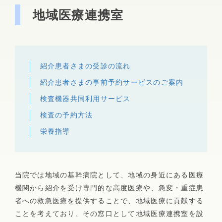
地域医療連携室
業務上・通勤途上の傷病でおかかりの患者さまへ
肝臓専門外来
消化器内科
病院について
フロアマップ
市民公開講座
糖尿病セルフケア教室
病院広報誌「あさひだより」
概要・沿革・施設認定
入院のご案内
アレルギー・リウマチ膠原病・感染症内科
循環器内科
地域医療連携室
薬事委員会からのお知らせ
理念・基本方針・職員の倫理・権利とお願い
紹介患者さまの受診の流れ
入院・退院のお手続き
紹介患者さまの事前予約サービスのご案内
脳神経内科
臨床指標
不整脈専門外来からのお知らせ
院外処方箋疑義簡素化プロトコール
検査機器共同利用サービス
入院中の過ごし方
個人情報保護方針
検査の予約方法
腎臓内科・血液浄化療法センター
栄養ケア・ステーション
残薬調整情報提供書
ご面会について
倫理委員会
栄養指導
がん化学療法に関して
施設・設備
糖尿病内分泌内科
部署案内
個室のご案内
当院では地域の基幹病院として、地域の身近にある医療
外来担当表
看護部
アレルギー・リウマチ膠原病・感染症内科
機関から紹介を受け専門的な高度医療や、急変・重症患
Wi-Fiサービスのご案内（PDF）
者への救急医療を提供することで、地域医療に貢献する
薬剤部
ことを考えており、その窓口として地域医療連携室を設
入院案内パンフレット（PDF）
婦人科