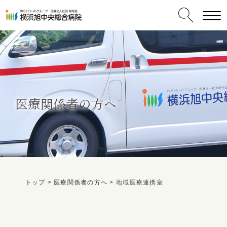
医療関係者の方へ
受診される方へ
保険外併用療養費について
肛門外科
内視鏡センター
救急センター
腎臓内科・血液浄化療法センター
リハビリテーションセンター
一般内科
トップ
>
医療関係者の方へ
>
地域医療連携室
交通事故でおかかりの患者さまへ
消化器センター
ヘルニア外来
呼吸器内科
ご挨拶
病院情報一覧